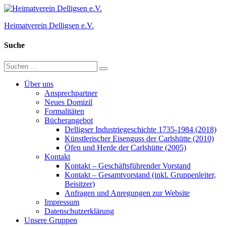
Zum
Inhalt
Heimatverein Delligsen e.V.
springen
Suche
Suchen
Suchen
nach:
Über uns
Ansprechpartner
Neues Domizil
Formalitäten
Bücherangebot
Delligser Industriegeschichte 1735-1984 (2018)
Künstlerischer Eisenguss der Carlshütte (2010)
Öfen und Herde der Carlshütte (2005)
Kontakt
Kontakt – Geschäftsführender Vorstand
Kontakt – Gesamtvorstand (inkl. Gruppenleiter,
Beisitzer)
Anfragen und Anregungen zur Website
Impressum
Datenschutzerklärung
Unsere Gruppen