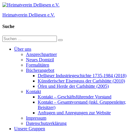
Zum
Inhalt
Heimatverein Delligsen e.V.
springen
Suche
Suchen
Suchen
nach:
Über uns
Ansprechpartner
Neues Domizil
Formalitäten
Bücherangebot
Delligser Industriegeschichte 1735-1984 (2018)
Künstlerischer Eisenguss der Carlshütte (2010)
Öfen und Herde der Carlshütte (2005)
Kontakt
Kontakt – Geschäftsführender Vorstand
Kontakt – Gesamtvorstand (inkl. Gruppenleiter,
Beisitzer)
Anfragen und Anregungen zur Website
Impressum
Datenschutzerklärung
Unsere Gruppen