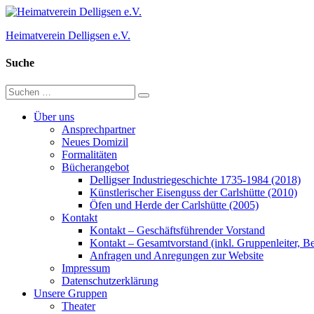
Zum
Inhalt
Heimatverein Delligsen e.V.
springen
Suche
Suchen
Suchen
nach:
Über uns
Ansprechpartner
Neues Domizil
Formalitäten
Bücherangebot
Delligser Industriegeschichte 1735-1984 (2018)
Künstlerischer Eisenguss der Carlshütte (2010)
Öfen und Herde der Carlshütte (2005)
Kontakt
Kontakt – Geschäftsführender Vorstand
Kontakt – Gesamtvorstand (inkl. Gruppenleiter, Bei
Anfragen und Anregungen zur Website
Impressum
Datenschutzerklärung
Unsere Gruppen
Theater