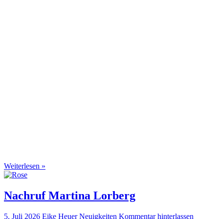
Close
Full
Keyboard Shortcuts
Dismiss
S
Slideshow
M
Maximize
Previous
Next
esc
Close
Weiterlesen »
Nachruf Martina Lorberg
5. Juli 2026
Eike Heuer
Neuigkeiten
Kommentar hinterlassen