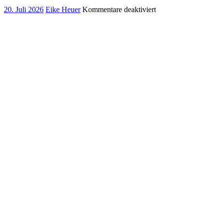
für
20. Juli 2026
Eike Heuer
Kommentare deaktiviert
19.07.2026:
Siebte
Etappe
auf
dem
Ith-
Hils-
Weg