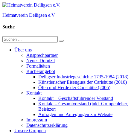
Zum
Inhalt
Heimatverein Delligsen e.V.
springen
Suche
Suchen
Suchen
nach:
Über uns
Ansprechpartner
Neues Domizil
Formalitäten
Bücherangebot
Delligser Industriegeschichte 1735-1984 (2018)
Künstlerischer Eisenguss der Carlshütte (2010)
Öfen und Herde der Carlshütte (2005)
Kontakt
Kontakt – Geschäftsführender Vorstand
Kontakt – Gesamtvorstand (inkl. Gruppenleiter,
Beisitzer)
Anfragen und Anregungen zur Website
Impressum
Datenschutzerklärung
Unsere Gruppen