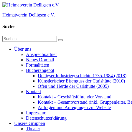
Zum
Inhalt
Heimatverein Delligsen e.V.
springen
Suche
Suchen
Suchen
nach:
Über uns
Ansprechpartner
Neues Domizil
Formalitäten
Bücherangebot
Delligser Industriegeschichte 1735-1984 (2018)
Künstlerischer Eisenguss der Carlshütte (2010)
Öfen und Herde der Carlshütte (2005)
Kontakt
Kontakt – Geschäftsführender Vorstand
Kontakt – Gesamtvorstand (inkl. Gruppenleiter, Bei
Anfragen und Anregungen zur Website
Impressum
Datenschutzerklärung
Unsere Gruppen
Theater