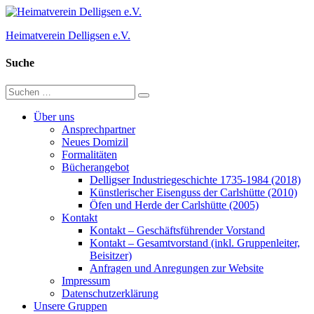
Zum
Inhalt
Heimatverein Delligsen e.V.
springen
Suche
Suchen
Suchen
nach:
Über uns
Ansprechpartner
Neues Domizil
Formalitäten
Bücherangebot
Delligser Industriegeschichte 1735-1984 (2018)
Künstlerischer Eisenguss der Carlshütte (2010)
Öfen und Herde der Carlshütte (2005)
Kontakt
Kontakt – Geschäftsführender Vorstand
Kontakt – Gesamtvorstand (inkl. Gruppenleiter,
Beisitzer)
Anfragen und Anregungen zur Website
Impressum
Datenschutzerklärung
Unsere Gruppen