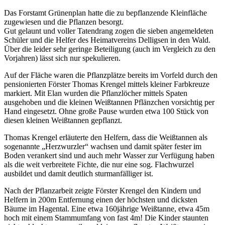
Das Forstamt Grünenplan hatte die zu bepflanzende Kleinfläche
zugewiesen und die Pflanzen besorgt.
Gut gelaunt und voller Tatendrang zogen die sieben angemeldeten
Schüler und die Helfer des Heimatvereins Delligsen in den Wald.
Über die leider sehr geringe Beteiligung (auch im Vergleich zu den
Vorjahren) lässt sich nur spekulieren.
Auf der Fläche waren die Pflanzplätze bereits im Vorfeld durch den
pensionierten Förster Thomas Krengel mittels kleiner Farbkreuze
markiert. Mit Elan wurden die Pflanzlöcher mittels Spaten
ausgehoben und die kleinen Weißtannen Pflänzchen vorsichtig per
Hand eingesetzt. Ohne große Pause wurden etwa 100 Stück von
diesen kleinen Weißtannen gepflanzt.
Thomas Krengel erläuterte den Helfern, dass die Weißtannen als
sogenannte „Herzwurzler“ wachsen und damit später fester im
Boden verankert sind und auch mehr Wasser zur Verfügung haben
als die weit verbreitete Fichte, die nur eine sog. Flachwurzel
ausbildet und damit deutlich sturmanfälliger ist.
Nach der Pflanzarbeit zeigte Förster Krengel den Kindern und
Helfern in 200m Entfernung einen der höchsten und dicksten
Bäume im Hagental. Eine etwa 160jährige Weißtanne, etwa 45m
hoch mit einem Stammumfang von fast 4m! Die Kinder staunten