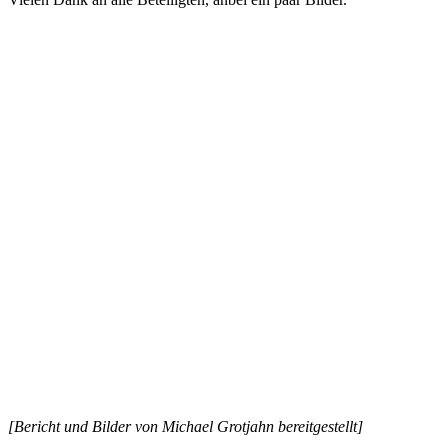
Previous
Next
Escape Room März 2026
Close
Full
Keyboard Shortcuts
Dismiss
S
Slideshow
M
Maximize
Previous
Next
esc
Close
[Bericht und Bilder von Michael Grotjahn bereitgestellt]