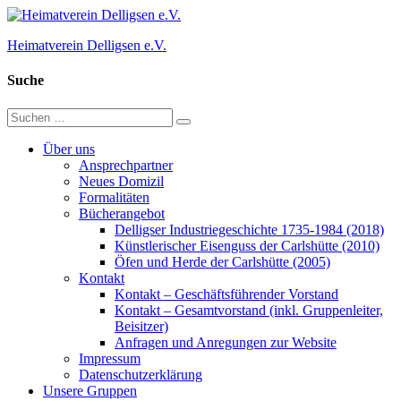
Zum
Inhalt
Heimatverein Delligsen e.V.
springen
Suche
Suchen
Suchen
nach:
Über uns
Ansprechpartner
Neues Domizil
Formalitäten
Bücherangebot
Delligser Industriegeschichte 1735-1984 (2018)
Künstlerischer Eisenguss der Carlshütte (2010)
Öfen und Herde der Carlshütte (2005)
Kontakt
Kontakt – Geschäftsführender Vorstand
Kontakt – Gesamtvorstand (inkl. Gruppenleiter,
Beisitzer)
Anfragen und Anregungen zur Website
Impressum
Datenschutzerklärung
Unsere Gruppen