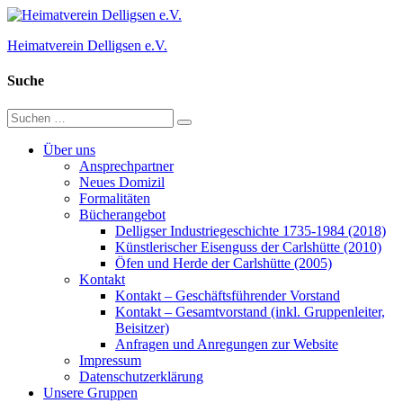
Zum
Inhalt
Heimatverein Delligsen e.V.
springen
Suche
Suchen
Suchen
nach:
Über uns
Ansprechpartner
Neues Domizil
Formalitäten
Bücherangebot
Delligser Industriegeschichte 1735-1984 (2018)
Künstlerischer Eisenguss der Carlshütte (2010)
Öfen und Herde der Carlshütte (2005)
Kontakt
Kontakt – Geschäftsführender Vorstand
Kontakt – Gesamtvorstand (inkl. Gruppenleiter,
Beisitzer)
Anfragen und Anregungen zur Website
Impressum
Datenschutzerklärung
Unsere Gruppen