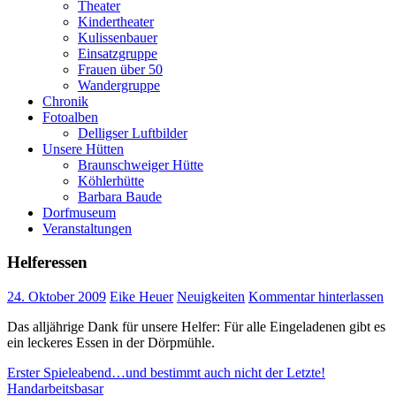
Theater
Kindertheater
Kulissenbauer
Einsatzgruppe
Frauen über 50
Wandergruppe
Chronik
Fotoalben
Delligser Luftbilder
Unsere Hütten
Braunschweiger Hütte
Köhlerhütte
Barbara Baude
Dorfmuseum
Veranstaltungen
Helferessen
24. Oktober 2009
Eike Heuer
Neuigkeiten
Kommentar hinterlassen
Das alljährige Dank für unsere Helfer: Für alle Eingeladenen gibt es
ein leckeres Essen in der Dörpmühle.
Beitragsnavigation
Vorheriger
Erster Spieleabend…und bestimmt auch nicht der Letzte!
Beitrag:
Nächster
Handarbeitsbasar